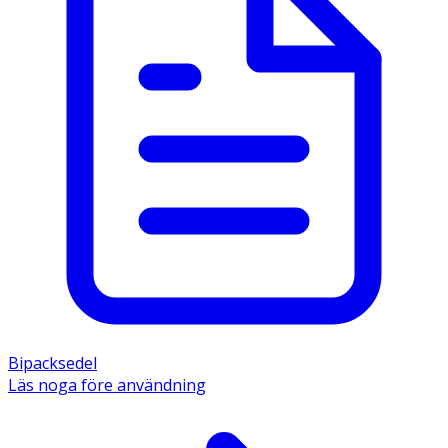
Bipacksedel
Läs noga före användning