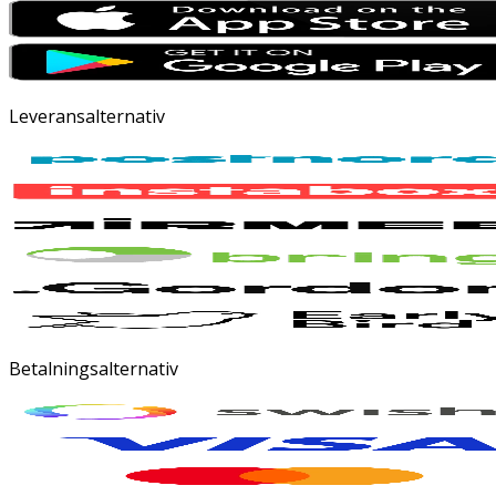
Leveransalternativ
Betalningsalternativ