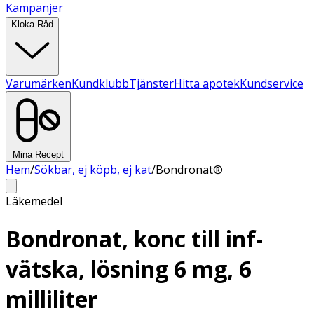
Kampanjer
Kloka Råd
Varumärken
Kundklubb
Tjänster
Hitta apotek
Kundservice
Mina Recept
Hem
/
Sökbar, ej köpb, ej kat
/
Bondronat®
Läkemedel
Bondronat, konc till inf-
vätska, lösning 6 mg, 6
milliliter