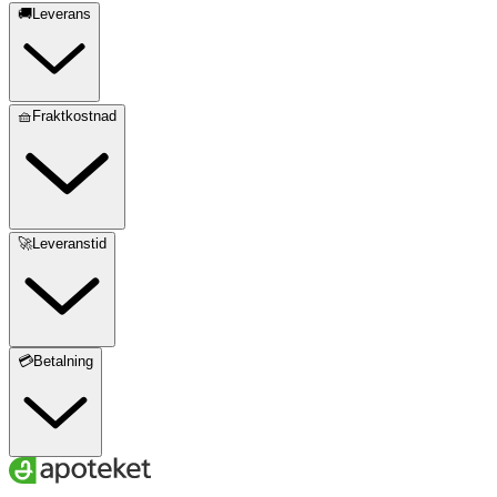
🚚Leverans
🧺Fraktkostnad
🚀Leveranstid
💳Betalning