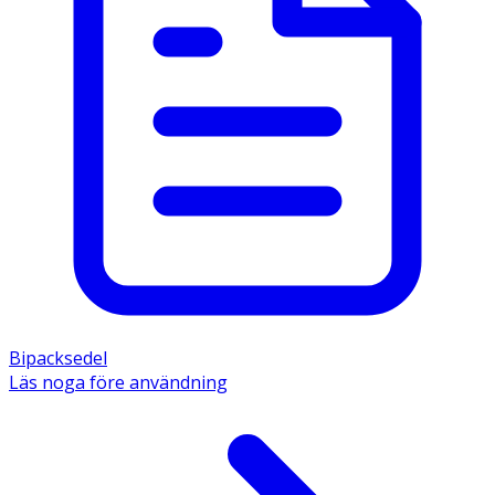
Bipacksedel
Läs noga före användning