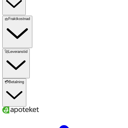
🧺Fraktkostnad
🚀Leveranstid
💳Betalning