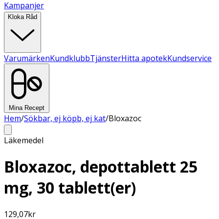
Kampanjer
Kloka Råd
Varumärken
Kundklubb
Tjänster
Hitta apotek
Kundservice
Mina Recept
Hem
/
Sökbar, ej köpb, ej kat
/
Bloxazoc
Läkemedel
Bloxazoc, depottablett 25
mg, 30 tablett(er)
129,07
kr