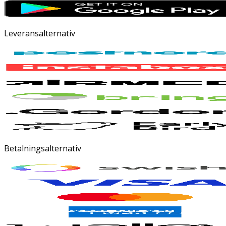
Leveransalternativ
Betalningsalternativ