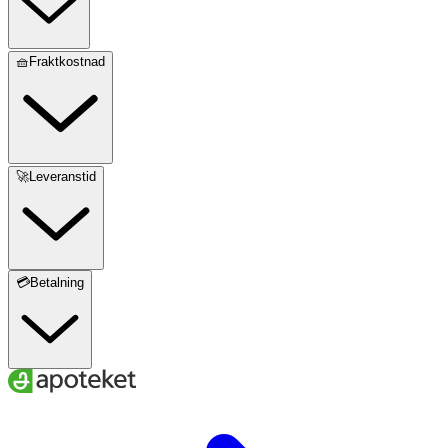
🧺Fraktkostnad
🚀Leveranstid
💳Betalning