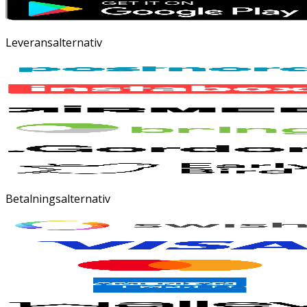
Leveransalternativ
Betalningsalternativ