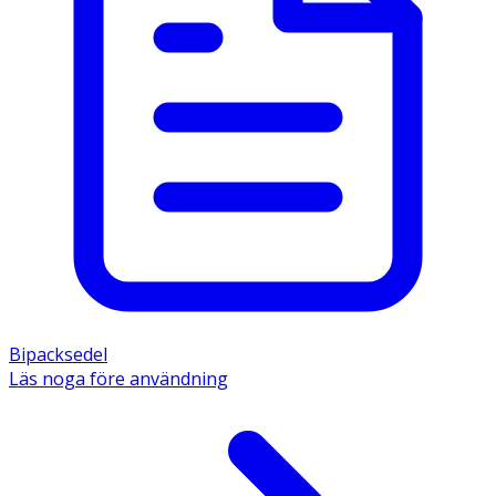
Bipacksedel
Läs noga före användning