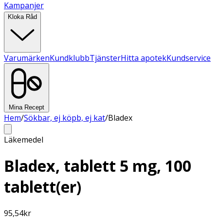
Kampanjer
Kloka Råd
Varumärken
Kundklubb
Tjänster
Hitta apotek
Kundservice
Mina Recept
Hem
/
Sökbar, ej köpb, ej kat
/
Bladex
Läkemedel
Bladex, tablett 5 mg, 100
tablett(er)
95,54
kr