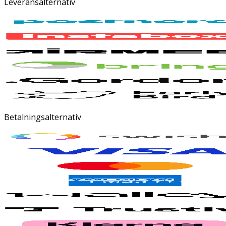
Leveransalternativ
Betalningsalternativ