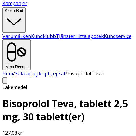
Kampanjer
Kloka Råd
Varumärken
Kundklubb
Tjänster
Hitta apotek
Kundservice
Mina Recept
Hem
/
Sökbar, ej köpb, ej kat
/
Bisoprolol Teva
Läkemedel
Bisoprolol Teva, tablett 2,5
mg, 30 tablett(er)
127,08
kr