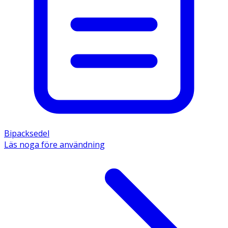
Bipacksedel
Läs noga före användning