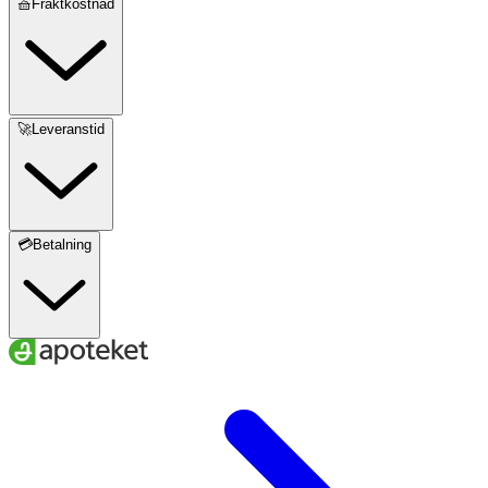
🧺Fraktkostnad
🚀Leveranstid
💳Betalning