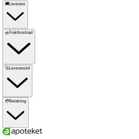
🚚Leverans
🧺Fraktkostnad
🚀Leveranstid
💳Betalning