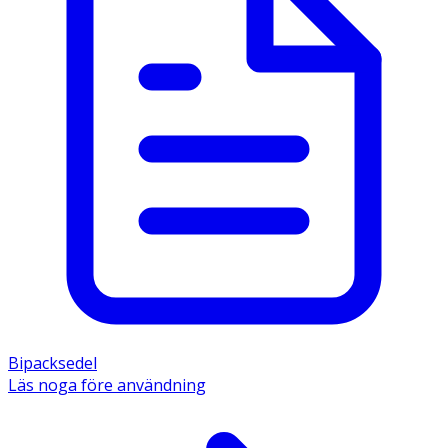
Bipacksedel
Läs noga före användning