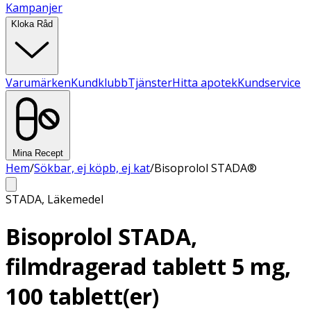
Kampanjer
Kloka Råd
Varumärken
Kundklubb
Tjänster
Hitta apotek
Kundservice
Mina Recept
Hem
/
Sökbar, ej köpb, ej kat
/
Bisoprolol STADA®
STADA
,
Läkemedel
Bisoprolol STADA,
filmdragerad tablett 5 mg,
100 tablett(er)