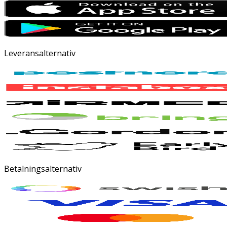
Leveransalternativ
Betalningsalternativ