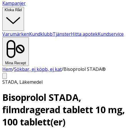
Kampanjer
Kloka Råd
Varumärken
Kundklubb
Tjänster
Hitta apotek
Kundservice
Mina Recept
Hem
/
Sökbar, ej köpb, ej kat
/
Bisoprolol STADA®
STADA
,
Läkemedel
Bisoprolol STADA,
filmdragerad tablett 10 mg,
100 tablett(er)