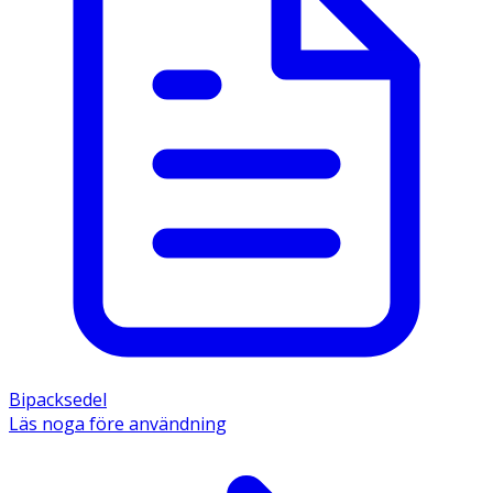
Bipacksedel
Läs noga före användning