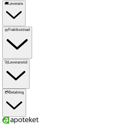
🚚Leverans
🧺Fraktkostnad
🚀Leveranstid
💳Betalning