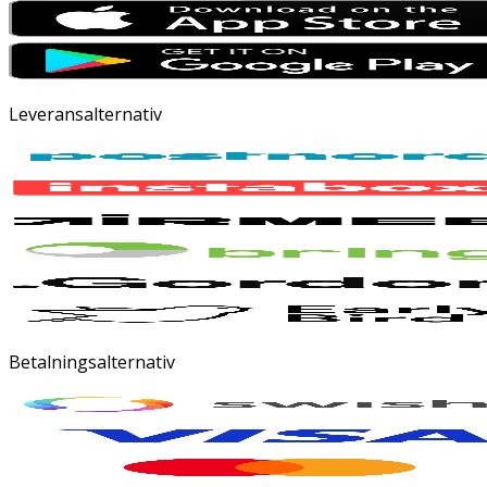
Leveransalternativ
Betalningsalternativ