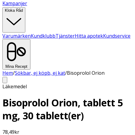
Kampanjer
Kloka Råd
Varumärken
Kundklubb
Tjänster
Hitta apotek
Kundservice
Mina Recept
Hem
/
Sökbar, ej köpb, ej kat
/
Bisoprolol Orion
Läkemedel
Bisoprolol Orion, tablett 5
mg, 30 tablett(er)
78,49
kr