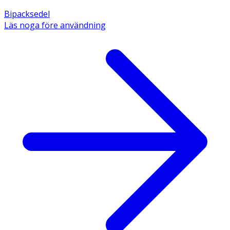
Bipacksedel
Läs noga före användning