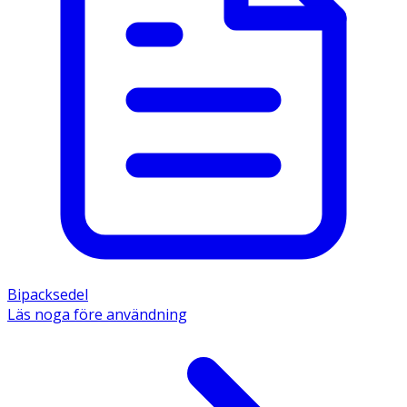
Bipacksedel
Läs noga före användning