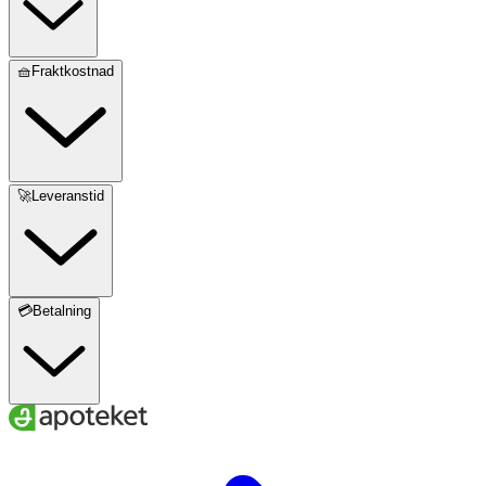
🧺Fraktkostnad
🚀Leveranstid
💳Betalning