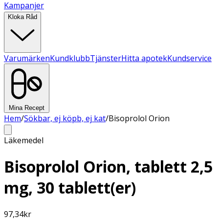
Kampanjer
Kloka Råd
Varumärken
Kundklubb
Tjänster
Hitta apotek
Kundservice
Mina Recept
Hem
/
Sökbar, ej köpb, ej kat
/
Bisoprolol Orion
Läkemedel
Bisoprolol Orion, tablett 2,5
mg, 30 tablett(er)
97,34
kr