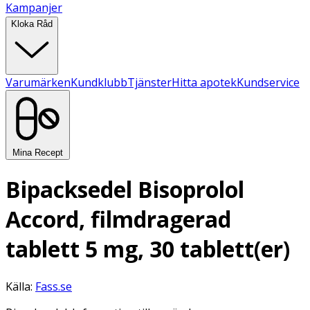
Kampanjer
Kloka Råd
Varumärken
Kundklubb
Tjänster
Hitta apotek
Kundservice
Mina Recept
Bipacksedel Bisoprolol
Accord, filmdragerad
tablett 5 mg, 30 tablett(er)
Källa:
Fass.se