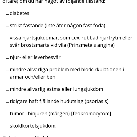
oftare) om du har något av följande tillstånd:
diabetes
strikt fastande (inte äter någon fast föda)
vissa hjärtsjukdomar, som t.ex. rubbad hjärtrytm eller
svår bröstsmärta vid vila (Prinzmetals angina)
njur- eller leverbesvär
mindre allvarliga problem med blodcirkulationen i
armar och/eller ben
mindre allvarlig astma eller lungsjukdom
tidigare haft fjällande hudutslag (psoriasis)
tumör i binjuren (märgen) [feokromocytom]
sköldkörtelsjukdom.