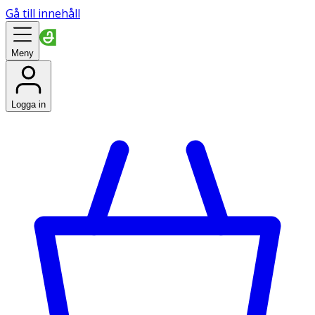
Gå till innehåll
Meny
Logga in