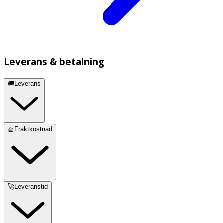
Leverans & betalning
🚚Leverans
🧺Fraktkostnad
🚀Leveranstid