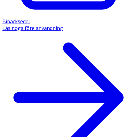
Bipacksedel
Läs noga före användning