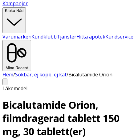
Kampanjer
Kloka Råd
Varumärken
Kundklubb
Tjänster
Hitta apotek
Kundservice
Mina Recept
Hem
/
Sökbar, ej köpb, ej kat
/
Bicalutamide Orion
Läkemedel
Bicalutamide Orion,
filmdragerad tablett 150
mg, 30 tablett(er)