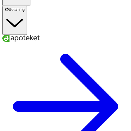
💳Betalning