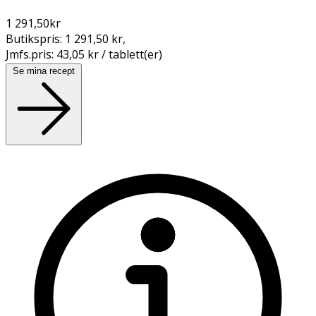
1 291,50
kr
Butikspris:
1 291,50 kr
,
Jmfs.pris:
43,05 kr / tablett(er)
Se mina recept