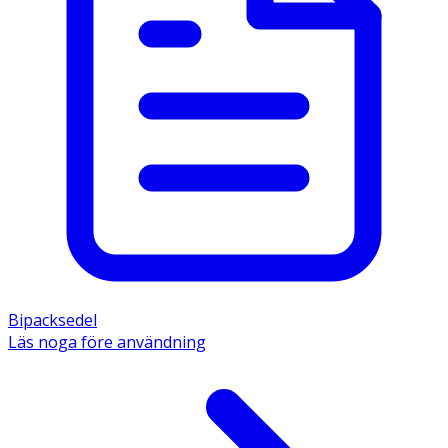
Bipacksedel
Läs noga före användning