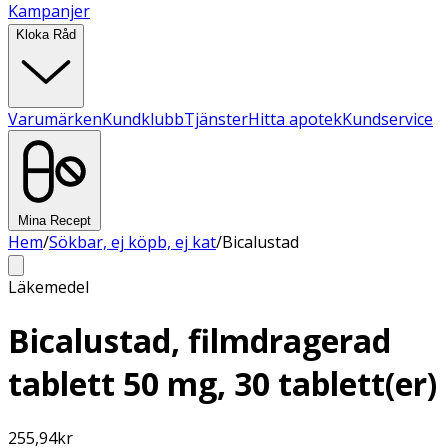
Kampanjer
Kloka Råd
Varumärken
Kundklubb
Tjänster
Hitta apotek
Kundservice
Mina Recept
Hem
/
Sökbar, ej köpb, ej kat
/
Bicalustad
Läkemedel
Bicalustad, filmdragerad
tablett 50 mg, 30 tablett(er)
255,94
kr