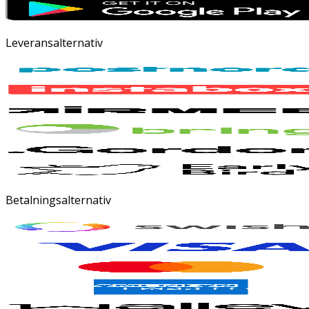
Leveransalternativ
Betalningsalternativ