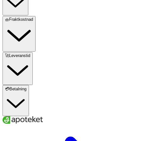
🧺Fraktkostnad
🚀Leveranstid
💳Betalning