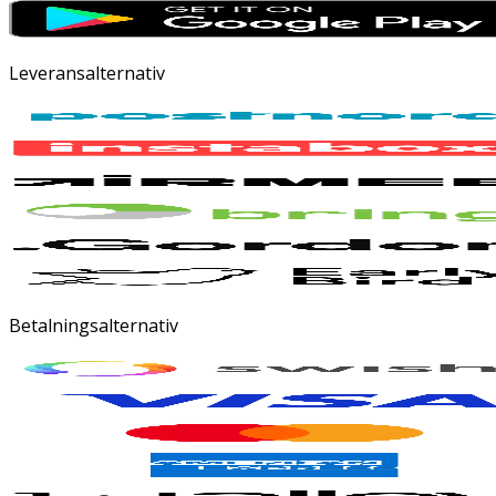
Leveransalternativ
Betalningsalternativ