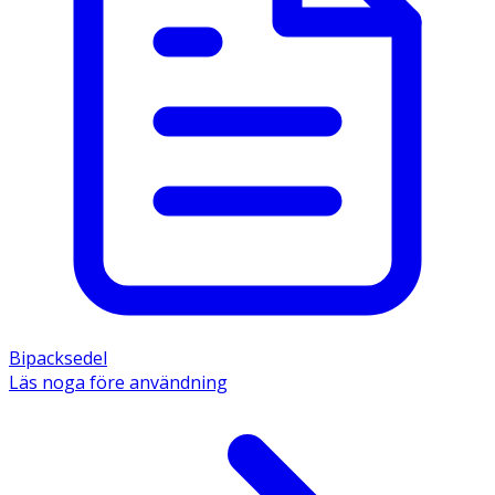
Bipacksedel
Läs noga före användning