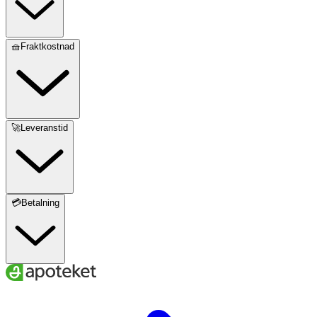
🧺Fraktkostnad
🚀Leveranstid
💳Betalning