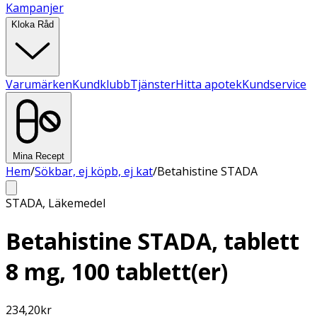
Kampanjer
Kloka Råd
Varumärken
Kundklubb
Tjänster
Hitta apotek
Kundservice
Mina Recept
Hem
/
Sökbar, ej köpb, ej kat
/
Betahistine STADA
STADA
,
Läkemedel
Betahistine STADA, tablett
8 mg, 100 tablett(er)
234,20
kr