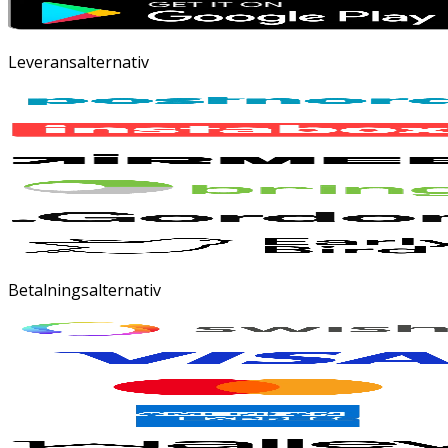
Leveransalternativ
Betalningsalternativ