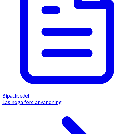
Bipacksedel
Läs noga före användning