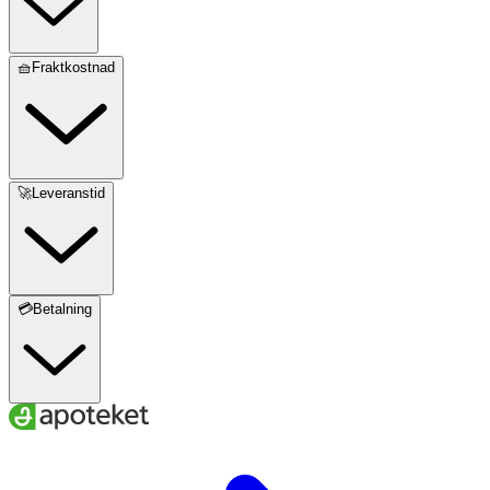
🧺Fraktkostnad
🚀Leveranstid
💳Betalning