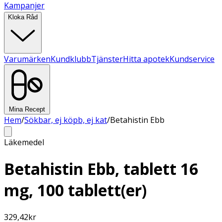
Kampanjer
Kloka Råd
Varumärken
Kundklubb
Tjänster
Hitta apotek
Kundservice
Mina Recept
Hem
/
Sökbar, ej köpb, ej kat
/
Betahistin Ebb
Läkemedel
Betahistin Ebb, tablett 16
mg, 100 tablett(er)
329,42
kr