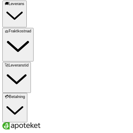
🚚Leverans
🧺Fraktkostnad
🚀Leveranstid
💳Betalning