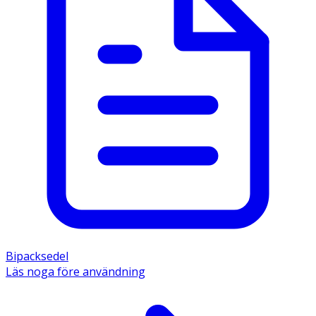
Bipacksedel
Läs noga före användning