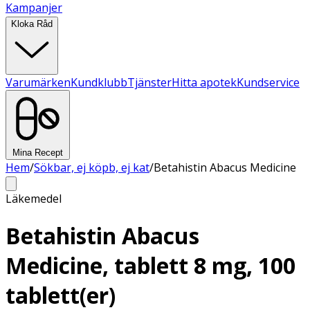
Kampanjer
Kloka Råd
Varumärken
Kundklubb
Tjänster
Hitta apotek
Kundservice
Mina Recept
Hem
/
Sökbar, ej köpb, ej kat
/
Betahistin Abacus Medicine
Läkemedel
Betahistin Abacus
Medicine, tablett 8 mg, 100
tablett(er)