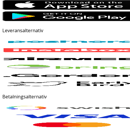
Leveransalternativ
Betalningsalternativ