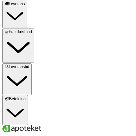
🚚Leverans
🧺Fraktkostnad
🚀Leveranstid
💳Betalning