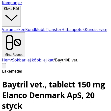
Kampanjer
Kloka Råd
Varumärken
Kundklubb
Tjänster
Hitta apotek
Kundservice
Mina Recept
Hem
/
Sökbar, ej köpb, ej kat
/
Baytril® vet.
Läkemedel
Baytril vet., tablett 150 mg
Elanco Denmark ApS, 20
styck