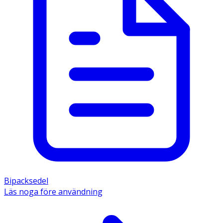
Bipacksedel
Läs noga före användning