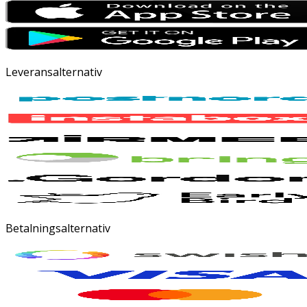
Leveransalternativ
Betalningsalternativ