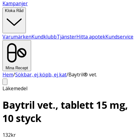
Kampanjer
Kloka Råd
Varumärken
Kundklubb
Tjänster
Hitta apotek
Kundservice
Mina Recept
Hem
/
Sökbar, ej köpb, ej kat
/
Baytril® vet.
Läkemedel
Baytril vet., tablett 15 mg,
10 styck
132
kr