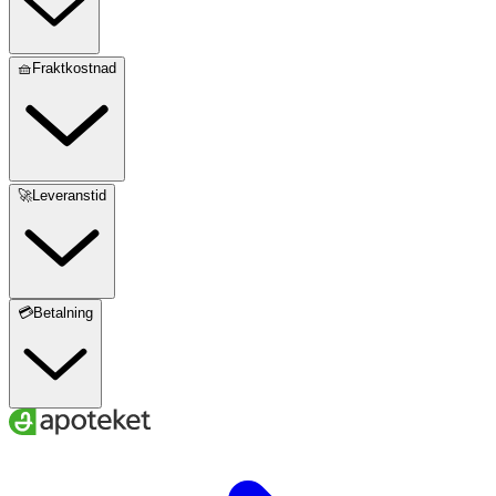
🧺Fraktkostnad
🚀Leveranstid
💳Betalning