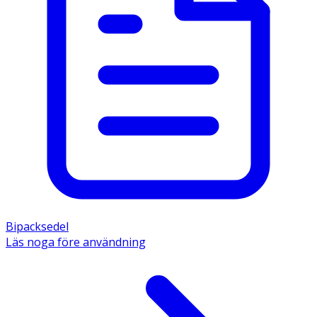
Bipacksedel
Läs noga före användning