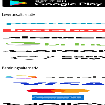
Leveransalternativ
Betalningsalternativ