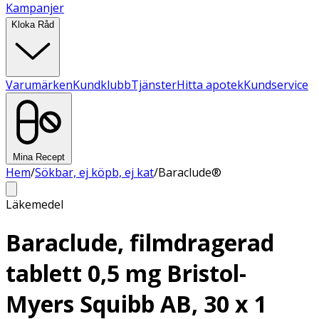
Kampanjer
Kloka Råd
Varumärken
Kundklubb
Tjänster
Hitta apotek
Kundservice
Mina Recept
Hem
/
Sökbar, ej köpb, ej kat
/
Baraclude®
Läkemedel
Baraclude, filmdragerad
tablett 0,5 mg Bristol-
Myers Squibb AB, 30 x 1