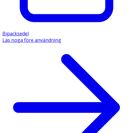
Bipacksedel
Läs noga före användning