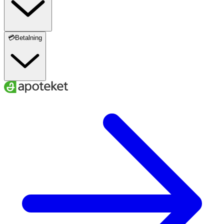
💳Betalning