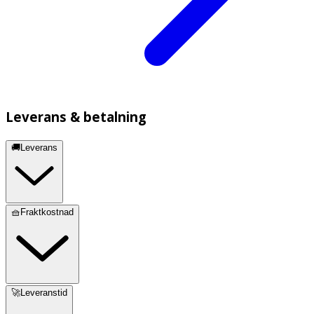
Leverans & betalning
🚚Leverans
🧺Fraktkostnad
🚀Leveranstid