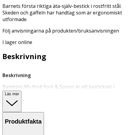
Barnets första riktiga äta-själv-bestick i rostfritt stål.
Skeden och gaffeln har handtag som är ergonomiskt
utformade.
Följ anvisningarna på produkten/bruksanvisningen
I lager online
Beskrivning
Beskrivning
Bambino My first! Fork & Spoon är ett bestickset i
rostfritt stål för barn som börjar äta själv. Gaffeln och
Läs mer
skeden har båda ergonomiskt utformade handtag som
hjälper barnet att styra maten in i munnen. Gaffelns
piggar är skonsamt rundade och skeden är djup och bred
för att maten lättare ska stanna kvar på skeden hela
Produktfakta
vägen in i munnen.