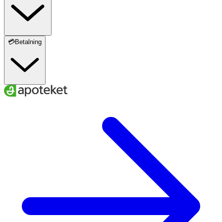
💳Betalning