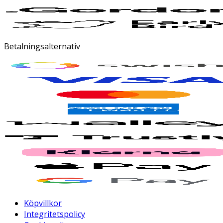
Betalningsalternativ
Köpvillkor
Integritetspolicy