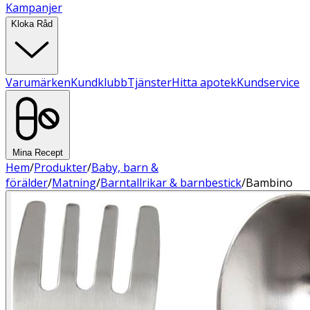
Kampanjer
Kloka Råd
Varumärken
Kundklubb
Tjänster
Hitta apotek
Kundservice
Mina Recept
Hem
/
Produkter
/
Baby, barn &
förälder
/
Matning
/
Barntallrikar & barnbestick
/
Bambino