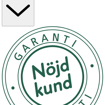
Användning
- Tål maskindisk i övre korgen.
- Diska direkt efter varje användning för att undvika
fläckar.
Innehåll
Sked- och gaffelblad: rostfritt stål
Handtag vit del: polypropen (PP)
Handtag färgad del: termoplastisk elastomer (TPE)
Besticken uppfyller standard EN 14372 och är BPA-fria.