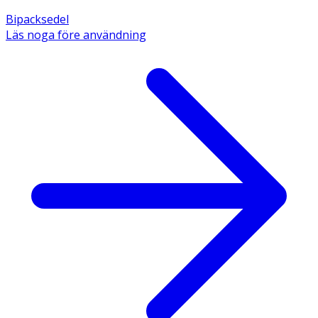
Bipacksedel
Läs noga före användning