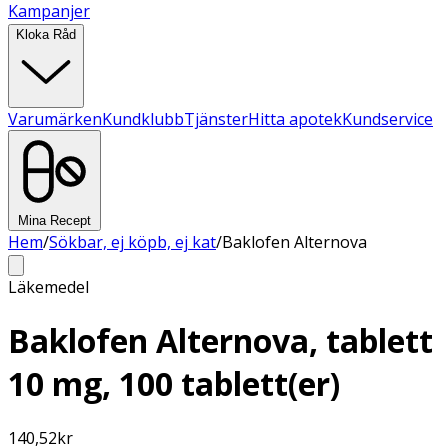
Kampanjer
Kloka Råd
Varumärken
Kundklubb
Tjänster
Hitta apotek
Kundservice
Mina Recept
Hem
/
Sökbar, ej köpb, ej kat
/
Baklofen Alternova
Läkemedel
Baklofen Alternova, tablett
10 mg, 100 tablett(er)
140,52
kr