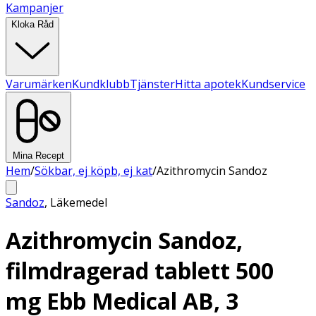
Kampanjer
Kloka Råd
Varumärken
Kundklubb
Tjänster
Hitta apotek
Kundservice
Mina Recept
Hem
/
Sökbar, ej köpb, ej kat
/
Azithromycin Sandoz
Sandoz
,
Läkemedel
Azithromycin Sandoz,
filmdragerad tablett 500
mg Ebb Medical AB, 3