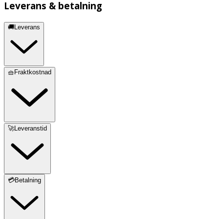
Leverans & betalning
🚚Leverans
🧺Fraktkostnad
🚀Leveranstid
💳Betalning