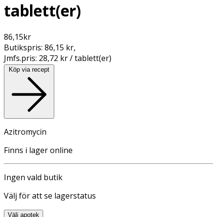
tablett(er)
86,15
kr
Butikspris:
86,15 kr
,
Jmfs.pris:
28,72 kr / tablett(er)
Köp via recept
Azitromycin
Finns i lager online
Ingen vald butik
Välj för att se lagerstatus
Välj apotek