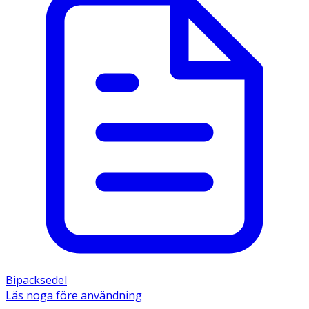
Bipacksedel
Läs noga före användning