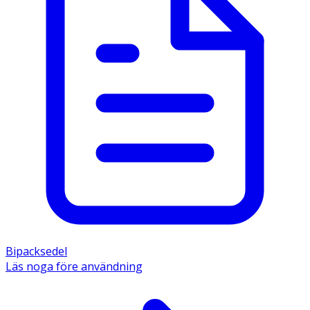
Bipacksedel
Läs noga före användning