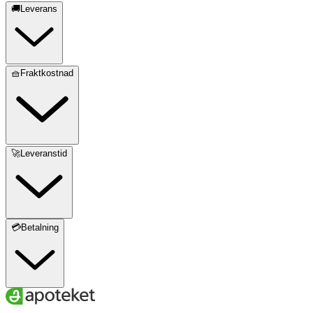
🚚Leverans
🧺Fraktkostnad
🚀Leveranstid
💳Betalning