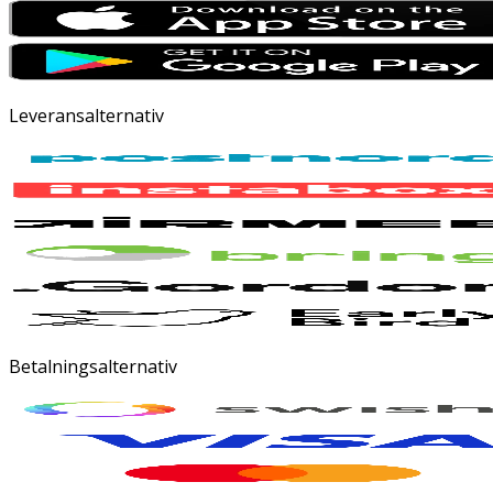
Leveransalternativ
Betalningsalternativ