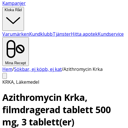
Kampanjer
Kloka Råd
Varumärken
Kundklubb
Tjänster
Hitta apotek
Kundservice
Mina Recept
Hem
/
Sökbar, ej köpb, ej kat
/
Azithromycin Krka
KRKA
,
Läkemedel
Azithromycin Krka,
filmdragerad tablett 500
mg, 3 tablett(er)