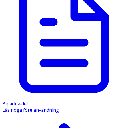
Bipacksedel
Läs noga före användning