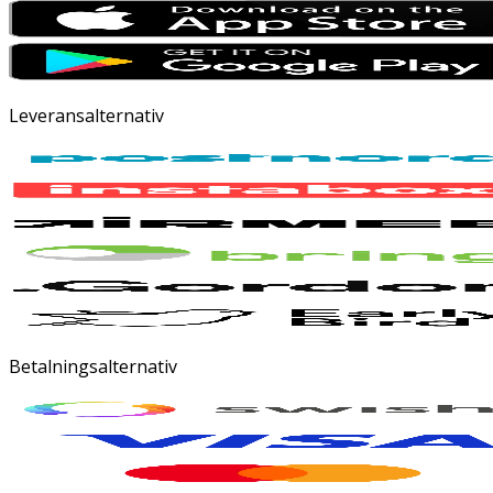
Leveransalternativ
Betalningsalternativ