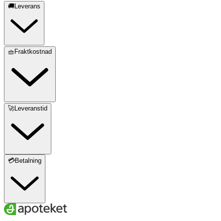
🚚Leverans
🧺Fraktkostnad
🚀Leveranstid
💳Betalning