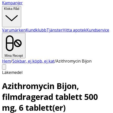
Kampanjer
Kloka Råd
Varumärken
Kundklubb
Tjänster
Hitta apotek
Kundservice
Mina Recept
Hem
/
Sökbar, ej köpb, ej kat
/
Azithromycin Bijon
Läkemedel
Azithromycin Bijon,
filmdragerad tablett 500
mg, 6 tablett(er)