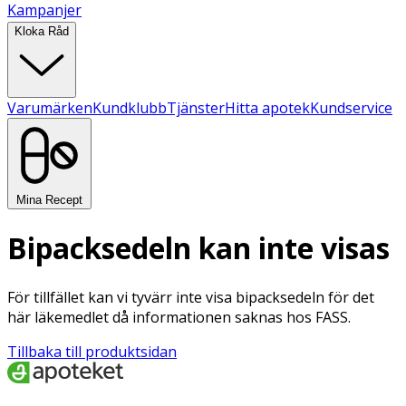
Kampanjer
Kloka Råd
Varumärken
Kundklubb
Tjänster
Hitta apotek
Kundservice
Mina Recept
Bipacksedeln kan inte visas
För tillfället kan vi tyvärr inte visa bipacksedeln för det
här läkemedlet då informationen saknas hos FASS.
Tillbaka till produktsidan