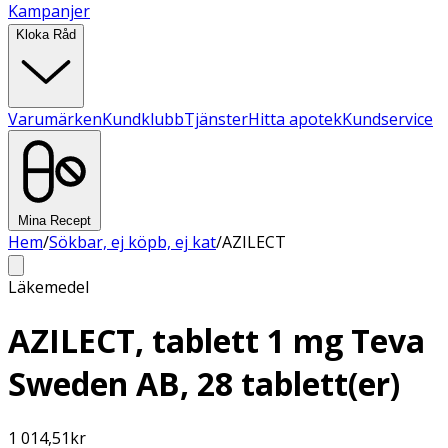
Kampanjer
Kloka Råd
Varumärken
Kundklubb
Tjänster
Hitta apotek
Kundservice
Mina Recept
Hem
/
Sökbar, ej köpb, ej kat
/
AZILECT
Läkemedel
AZILECT, tablett 1 mg Teva
Sweden AB, 28 tablett(er)
1 014,51
kr