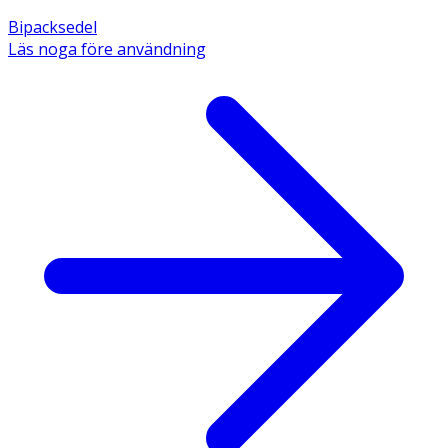
Bipacksedel
Läs noga före användning