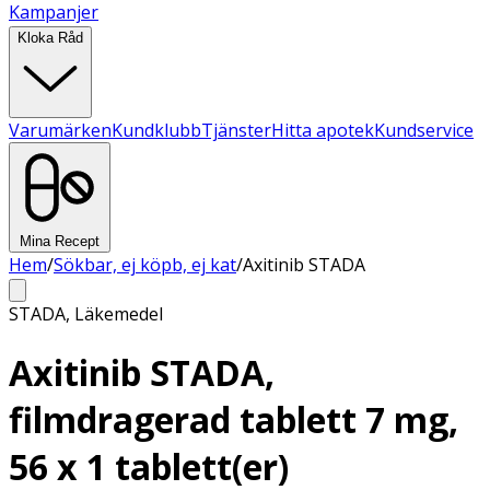
Kampanjer
Kloka Råd
Varumärken
Kundklubb
Tjänster
Hitta apotek
Kundservice
Mina Recept
Hem
/
Sökbar, ej köpb, ej kat
/
Axitinib STADA
STADA
,
Läkemedel
Axitinib STADA,
filmdragerad tablett 7 mg,
56 x 1 tablett(er)