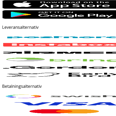
Leveransalternativ
Betalningsalternativ