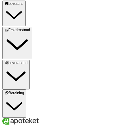
🚚Leverans
🧺Fraktkostnad
🚀Leveranstid
💳Betalning