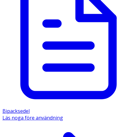
Bipacksedel
Läs noga före användning