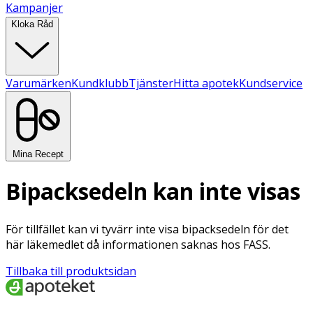
Kampanjer
Kloka Råd
Varumärken
Kundklubb
Tjänster
Hitta apotek
Kundservice
Mina Recept
Bipacksedeln kan inte visas
För tillfället kan vi tyvärr inte visa bipacksedeln för det
här läkemedlet då informationen saknas hos FASS.
Tillbaka till produktsidan