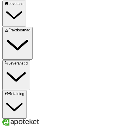
🚚Leverans
🧺Fraktkostnad
🚀Leveranstid
💳Betalning