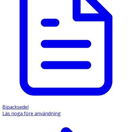
Bipacksedel
Läs noga före användning