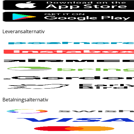
Leveransalternativ
Betalningsalternativ