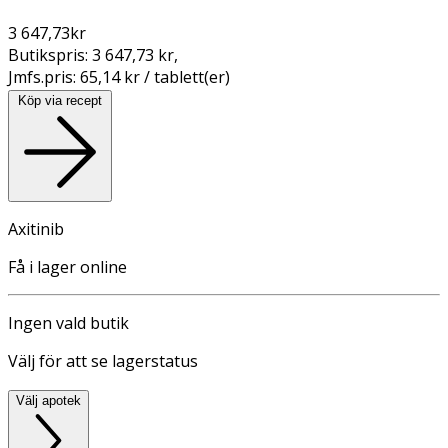
3 647,73
kr
Butikspris:
3 647,73 kr
,
Jmfs.pris:
65,14 kr / tablett(er)
Köp via recept
Axitinib
Få i lager online
Ingen vald butik
Välj för att se lagerstatus
Välj apotek