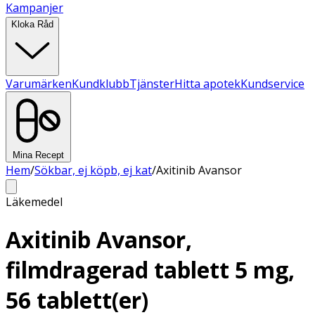
Kampanjer
Kloka Råd
Varumärken
Kundklubb
Tjänster
Hitta apotek
Kundservice
Mina Recept
Hem
/
Sökbar, ej köpb, ej kat
/
Axitinib Avansor
Läkemedel
Axitinib Avansor,
filmdragerad tablett 5 mg,
56 tablett(er)