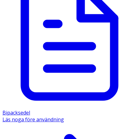
Bipacksedel
Läs noga före användning