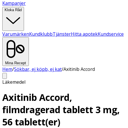
Kampanjer
Kloka Råd
Varumärken
Kundklubb
Tjänster
Hitta apotek
Kundservice
Mina Recept
Hem
/
Sökbar, ej köpb, ej kat
/
Axitinib Accord
Läkemedel
Axitinib Accord,
filmdragerad tablett 3 mg,
56 tablett(er)