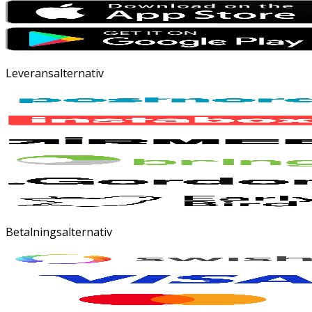
Leveransalternativ
Betalningsalternativ