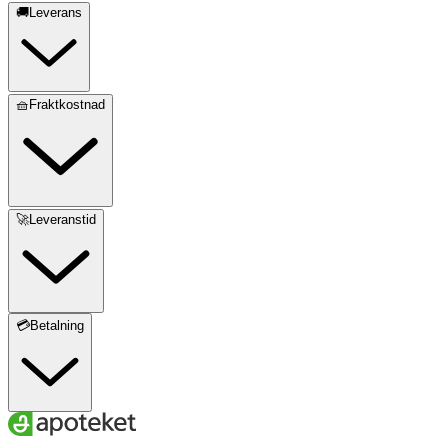
🚚Leverans
🧺Fraktkostnad
🚀Leveranstid
💳Betalning