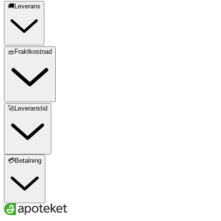
🚚Leverans
🧺Fraktkostnad
🚀Leveranstid
💳Betalning