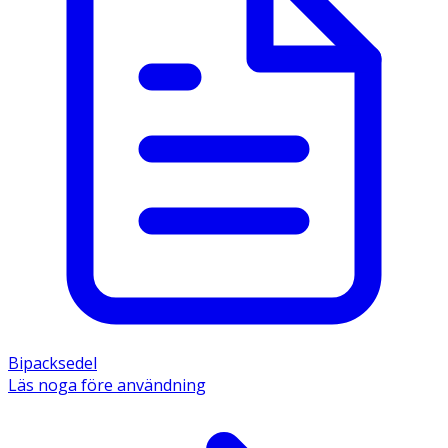
Bipacksedel
Läs noga före användning