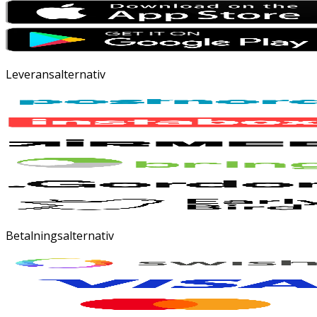
Leveransalternativ
Betalningsalternativ