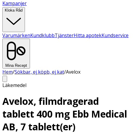
Kampanjer
Kloka Råd
Varumärken
Kundklubb
Tjänster
Hitta apotek
Kundservice
Mina Recept
Hem
/
Sökbar, ej köpb, ej kat
/
Avelox
Läkemedel
Avelox, filmdragerad
tablett 400 mg Ebb Medical
AB, 7 tablett(er)