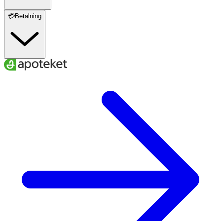
💳Betalning