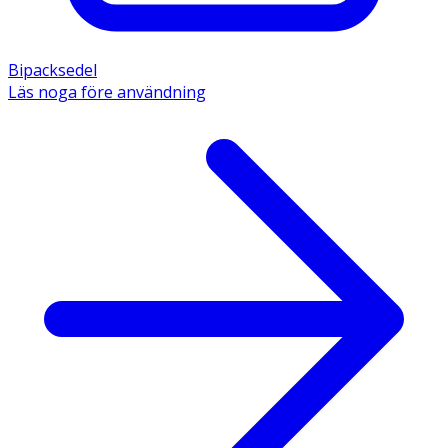
Bipacksedel
Läs noga före användning