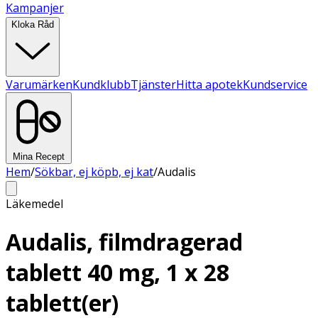
Kampanjer
Kloka Råd
Varumärken
Kundklubb
Tjänster
Hitta apotek
Kundservice
Mina Recept
Hem
/
Sökbar, ej köpb, ej kat
/
Audalis
Läkemedel
Audalis, filmdragerad
tablett 40 mg, 1 x 28
tablett(er)