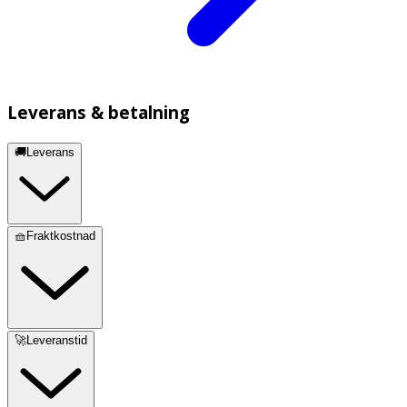
Leverans & betalning
🚚Leverans
🧺Fraktkostnad
🚀Leveranstid