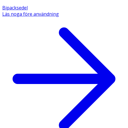
Bipacksedel
Läs noga före användning