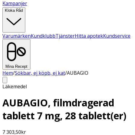
Kampanjer
Kloka Råd
Varumärken
Kundklubb
Tjänster
Hitta apotek
Kundservice
Mina Recept
Hem
/
Sökbar, ej köpb, ej kat
/
AUBAGIO
Läkemedel
AUBAGIO, filmdragerad
tablett 7 mg, 28 tablett(er)
7 303,50
kr