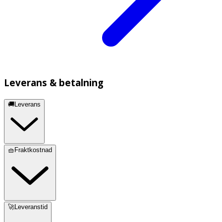
Leverans & betalning
🚚Leverans
🧺Fraktkostnad
🚀Leveranstid