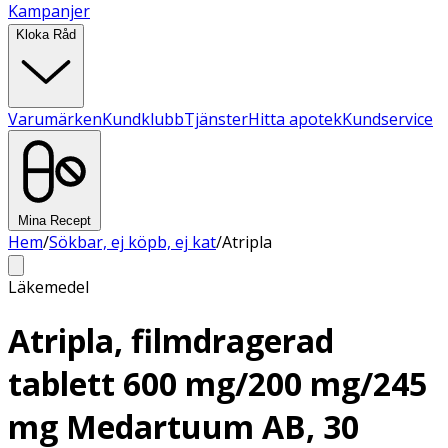
Kampanjer
Kloka Råd
Varumärken
Kundklubb
Tjänster
Hitta apotek
Kundservice
Mina Recept
Hem
/
Sökbar, ej köpb, ej kat
/
Atripla
Läkemedel
Atripla, filmdragerad
tablett 600 mg/200 mg/245
mg Medartuum AB, 30