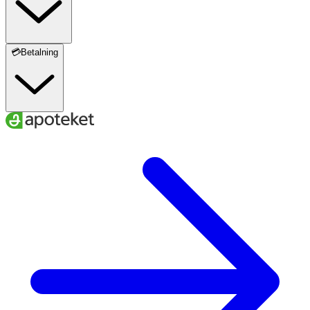
💳Betalning