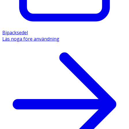
Bipacksedel
Läs noga före användning