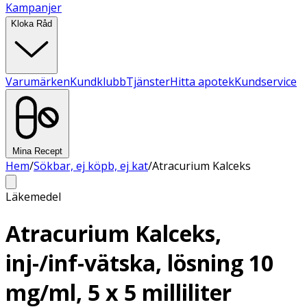
Kampanjer
Kloka Råd
Varumärken
Kundklubb
Tjänster
Hitta apotek
Kundservice
Mina Recept
Hem
/
Sökbar, ej köpb, ej kat
/
Atracurium Kalceks
Läkemedel
Atracurium Kalceks,
inj-/inf-vätska, lösning 10
mg/ml, 5 x 5 milliliter