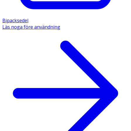
Bipacksedel
Läs noga före användning