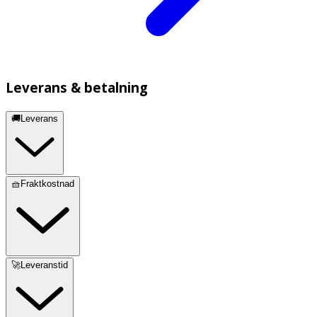
Leverans & betalning
🚚Leverans
🧺Fraktkostnad
🚀Leveranstid