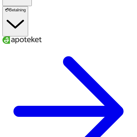
💳Betalning