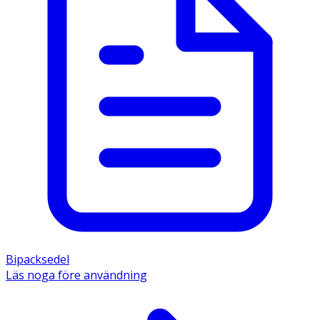
Bipacksedel
Läs noga före användning