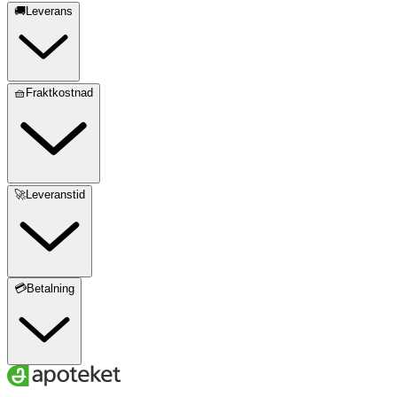
🚚Leverans
🧺Fraktkostnad
🚀Leveranstid
💳Betalning