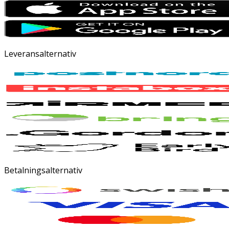
Leveransalternativ
Betalningsalternativ