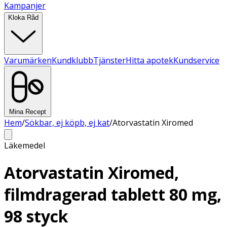
Kampanjer
Kloka Råd
Varumärken
Kundklubb
Tjänster
Hitta apotek
Kundservice
Mina Recept
Hem
/
Sökbar, ej köpb, ej kat
/
Atorvastatin Xiromed
Läkemedel
Atorvastatin Xiromed,
filmdragerad tablett 80 mg,
98 styck