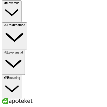
🚚Leverans
🧺Fraktkostnad
🚀Leveranstid
💳Betalning