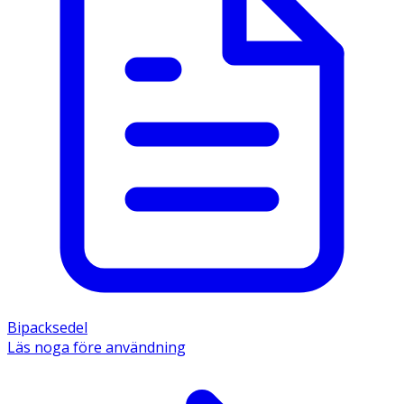
Bipacksedel
Läs noga före användning