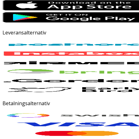
Leveransalternativ
Betalningsalternativ