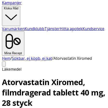
Kampanjer
Kloka Råd
Varumärken
Kundklubb
Tjänster
Hitta apotek
Kundservice
Mina Recept
Hem
/
Sökbar, ej köpb, ej kat
/
Atorvastatin Xiromed
Läkemedel
Atorvastatin Xiromed,
filmdragerad tablett 40 mg,
28 styck