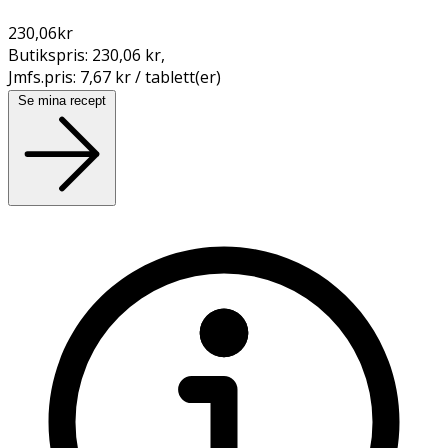
230,06
kr
Butikspris:
230,06 kr
,
Jmfs.pris:
7,67 kr / tablett(er)
Se mina recept