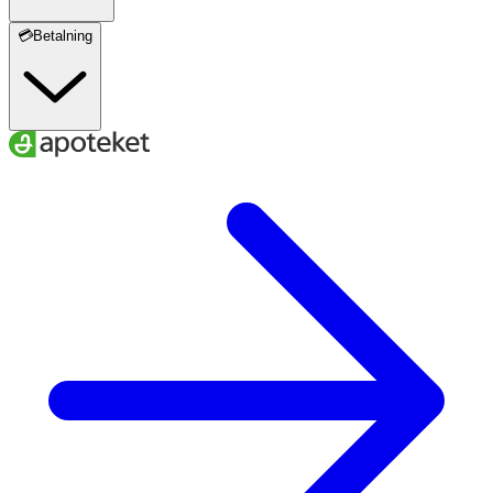
💳Betalning