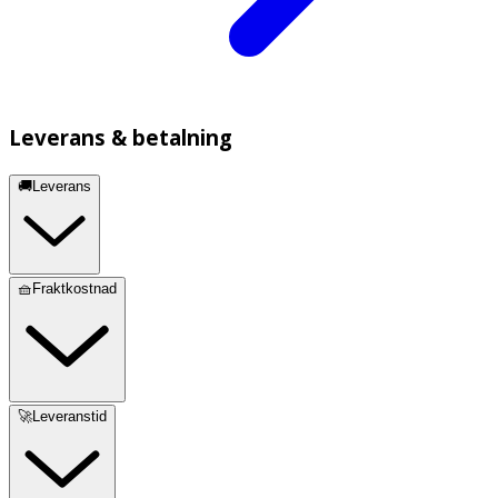
Leverans & betalning
🚚Leverans
🧺Fraktkostnad
🚀Leveranstid