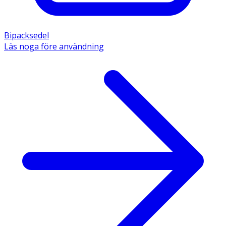
Bipacksedel
Läs noga före användning