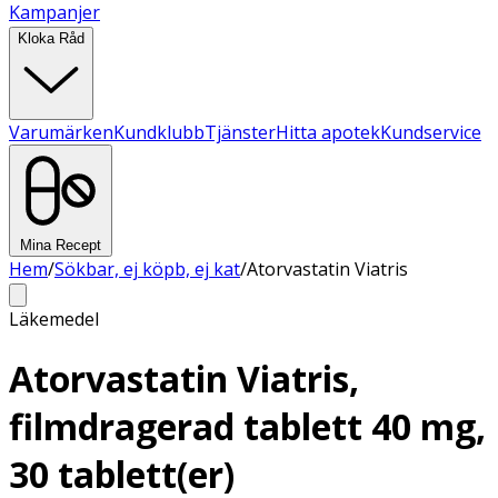
Kampanjer
Kloka Råd
Varumärken
Kundklubb
Tjänster
Hitta apotek
Kundservice
Mina Recept
Hem
/
Sökbar, ej köpb, ej kat
/
Atorvastatin Viatris
Läkemedel
Atorvastatin Viatris,
filmdragerad tablett 40 mg,
30 tablett(er)