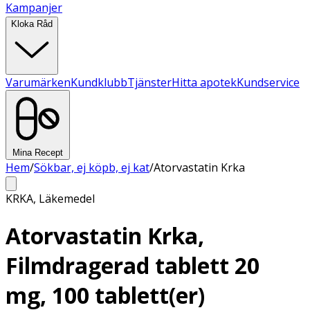
Kampanjer
Kloka Råd
Varumärken
Kundklubb
Tjänster
Hitta apotek
Kundservice
Mina Recept
Hem
/
Sökbar, ej köpb, ej kat
/
Atorvastatin Krka
KRKA
,
Läkemedel
Atorvastatin Krka,
Filmdragerad tablett 20
mg, 100 tablett(er)