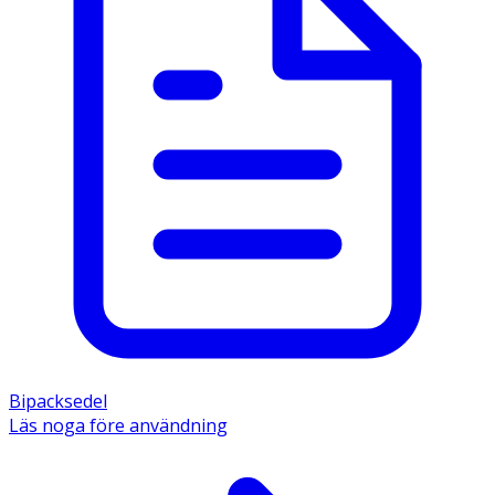
Bipacksedel
Läs noga före användning