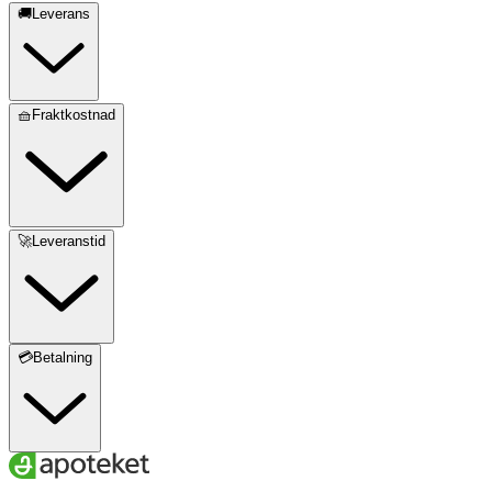
🚚Leverans
🧺Fraktkostnad
🚀Leveranstid
💳Betalning