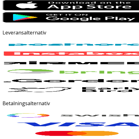
Leveransalternativ
Betalningsalternativ