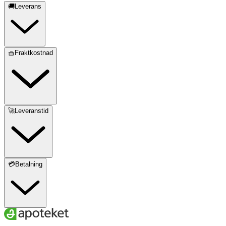
🚚Leverans
🧺Fraktkostnad
🚀Leveranstid
💳Betalning