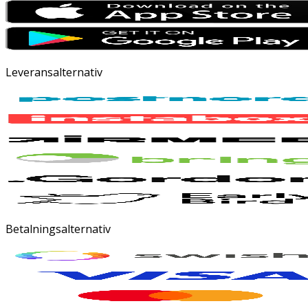
Leveransalternativ
Betalningsalternativ