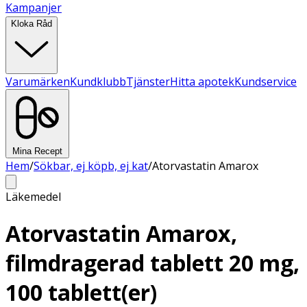
Kampanjer
Kloka Råd
Varumärken
Kundklubb
Tjänster
Hitta apotek
Kundservice
Mina Recept
Hem
/
Sökbar, ej köpb, ej kat
/
Atorvastatin Amarox
Läkemedel
Atorvastatin Amarox,
filmdragerad tablett 20 mg,
100 tablett(er)