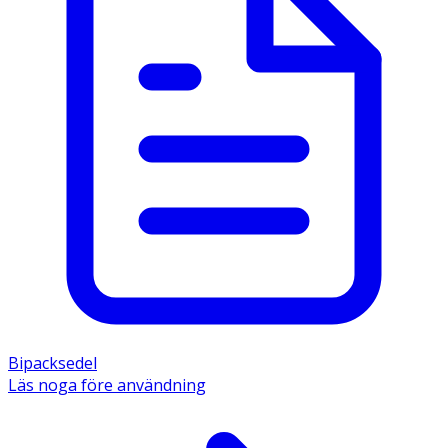
Bipacksedel
Läs noga före användning