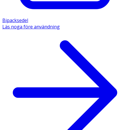
Bipacksedel
Läs noga före användning