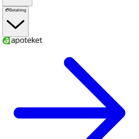
💳Betalning