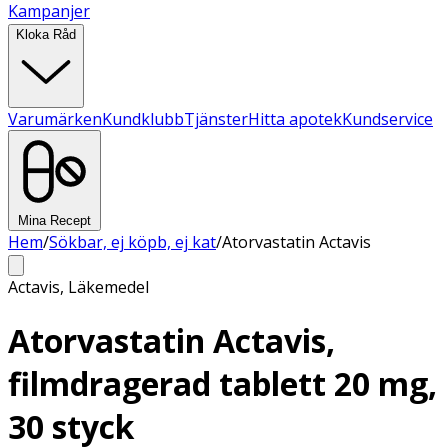
Kampanjer
Kloka Råd
Varumärken
Kundklubb
Tjänster
Hitta apotek
Kundservice
Mina Recept
Hem
/
Sökbar, ej köpb, ej kat
/
Atorvastatin Actavis
Actavis
,
Läkemedel
Atorvastatin Actavis,
filmdragerad tablett 20 mg,
30 styck