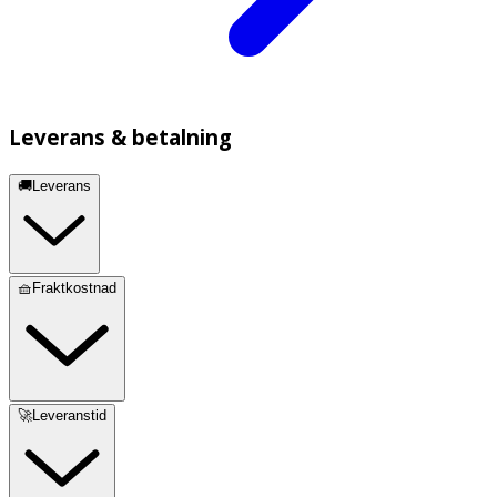
Leverans & betalning
🚚Leverans
🧺Fraktkostnad
🚀Leveranstid