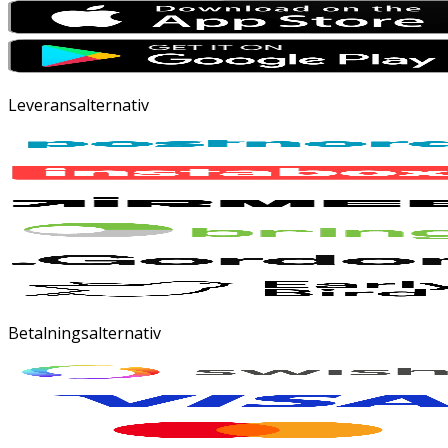
Leveransalternativ
Betalningsalternativ