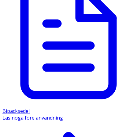
Bipacksedel
Läs noga före användning