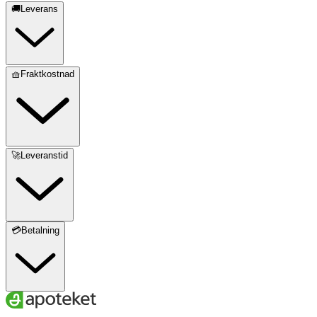
🚚Leverans
🧺Fraktkostnad
🚀Leveranstid
💳Betalning