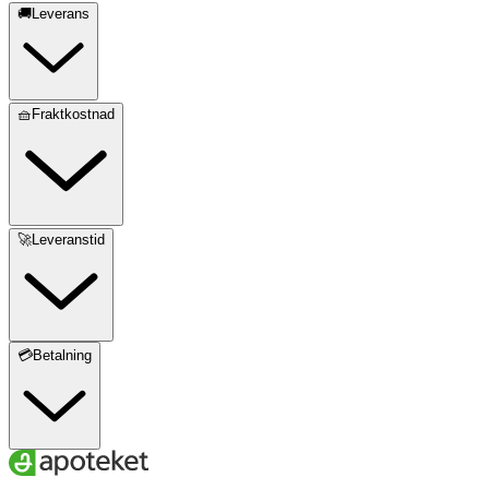
🚚Leverans
🧺Fraktkostnad
🚀Leveranstid
💳Betalning