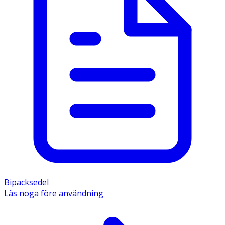
Bipacksedel
Läs noga före användning