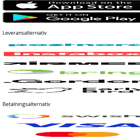
Leveransalternativ
Betalningsalternativ