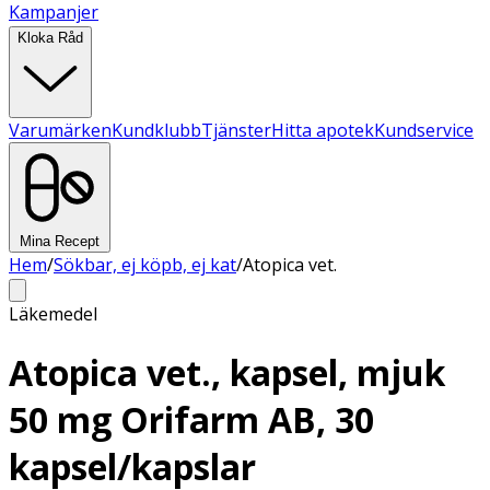
Kampanjer
Kloka Råd
Varumärken
Kundklubb
Tjänster
Hitta apotek
Kundservice
Mina Recept
Hem
/
Sökbar, ej köpb, ej kat
/
Atopica vet.
Läkemedel
Atopica vet., kapsel, mjuk
50 mg Orifarm AB, 30
kapsel/kapslar