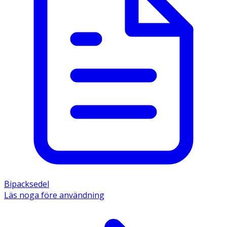
Bipacksedel
Läs noga före användning