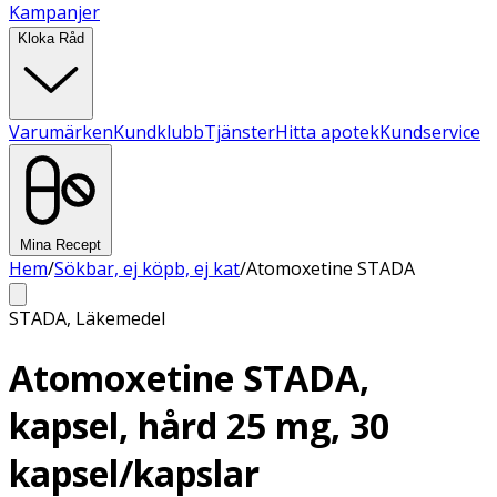
Kampanjer
Kloka Råd
Varumärken
Kundklubb
Tjänster
Hitta apotek
Kundservice
Mina Recept
Hem
/
Sökbar, ej köpb, ej kat
/
Atomoxetine STADA
STADA
,
Läkemedel
Atomoxetine STADA,
kapsel, hård 25 mg, 30
kapsel/kapslar