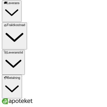
🚚Leverans
🧺Fraktkostnad
🚀Leveranstid
💳Betalning