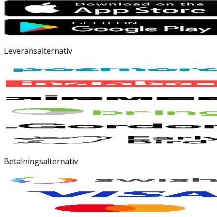
Leveransalternativ
Betalningsalternativ