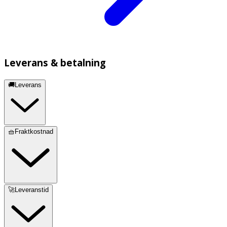
Leverans & betalning
🚚Leverans
🧺Fraktkostnad
🚀Leveranstid