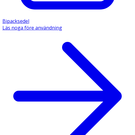
Bipacksedel
Läs noga före användning