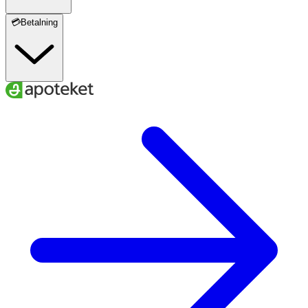
💳Betalning