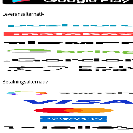
Leveransalternativ
Betalningsalternativ