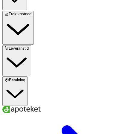
🧺Fraktkostnad
🚀Leveranstid
💳Betalning