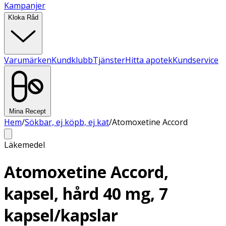
Kampanjer
Kloka Råd
Varumärken
Kundklubb
Tjänster
Hitta apotek
Kundservice
Mina Recept
Hem
/
Sökbar, ej köpb, ej kat
/
Atomoxetine Accord
Läkemedel
Atomoxetine Accord,
kapsel, hård 40 mg, 7
kapsel/kapslar