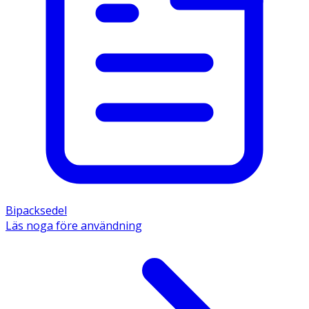
Bipacksedel
Läs noga före användning