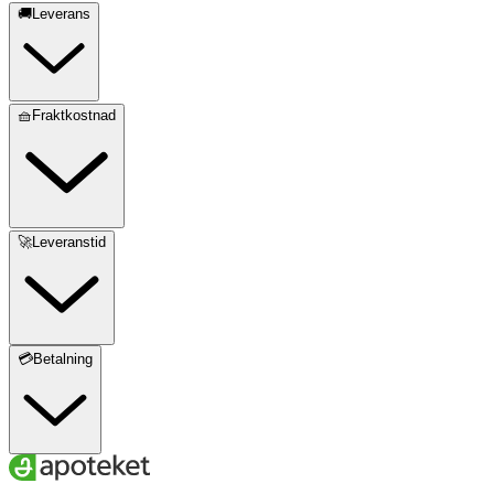
🚚Leverans
🧺Fraktkostnad
🚀Leveranstid
💳Betalning