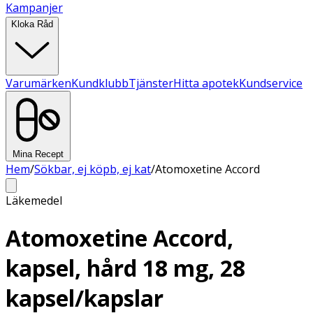
Kampanjer
Kloka Råd
Varumärken
Kundklubb
Tjänster
Hitta apotek
Kundservice
Mina Recept
Hem
/
Sökbar, ej köpb, ej kat
/
Atomoxetine Accord
Läkemedel
Atomoxetine Accord,
kapsel, hård 18 mg, 28
kapsel/kapslar