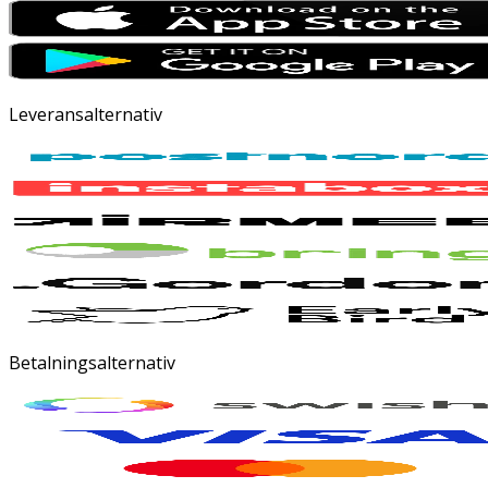
Leveransalternativ
Betalningsalternativ