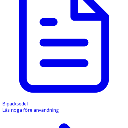
Bipacksedel
Läs noga före användning