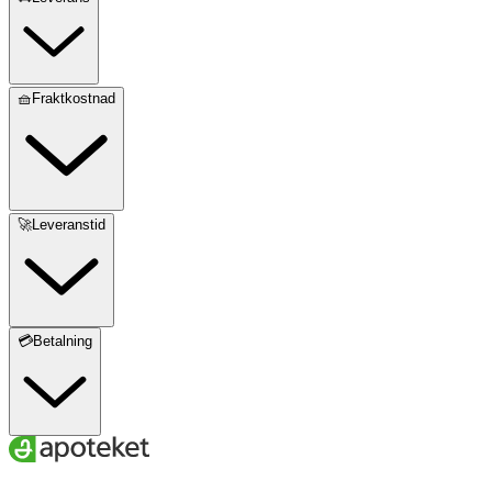
🧺Fraktkostnad
🚀Leveranstid
💳Betalning