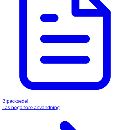
Bipacksedel
Läs noga före användning