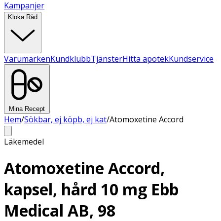
Kampanjer
Kloka Råd
Varumärken
Kundklubb
Tjänster
Hitta apotek
Kundservice
Mina Recept
Hem
/
Sökbar, ej köpb, ej kat
/
Atomoxetine Accord
Läkemedel
Atomoxetine Accord,
kapsel, hård 10 mg Ebb
Medical AB, 98