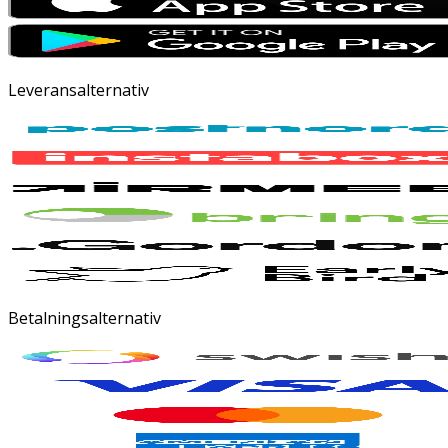
Leveransalternativ
Betalningsalternativ