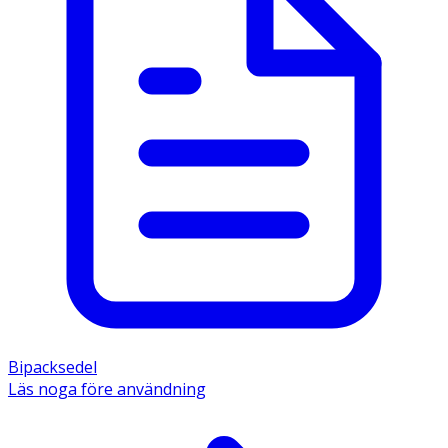
Bipacksedel
Läs noga före användning