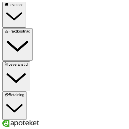
🚚Leverans
🧺Fraktkostnad
🚀Leveranstid
💳Betalning