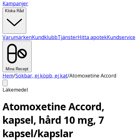
Kampanjer
Kloka Råd
Varumärken
Kundklubb
Tjänster
Hitta apotek
Kundservice
Mina Recept
Hem
/
Sökbar, ej köpb, ej kat
/
Atomoxetine Accord
Läkemedel
Atomoxetine Accord,
kapsel, hård 10 mg, 7
kapsel/kapslar