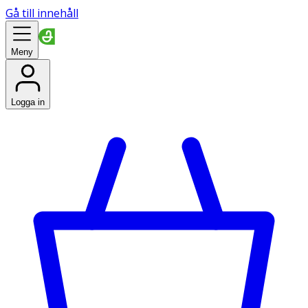
Gå till innehåll
Meny
Logga in