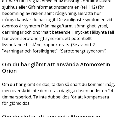
ett barn fått i sig läkemedlet av misstag kontakta läkare,
sjukhus eller Giftinformationscentralen (tel. 112) för
bedömning av risken samt rådgivning. Berätta hur
många kapslar du har tagit. De vanligaste symtomen vid
överdos är symtom från mage/tarm, sömnighet, yrsel,
darrningar och onormalt beteende. I mycket sällsynta fall
har även serotonergt syndrom, ett potentiellt
livshotande tillstånd, rapporterats. (Se avsnitt 2,
”Varningar och försiktighet”, ”Serotonergt syndrom”).
Om du har glömt att använda Atomoxetin
Orion
Om du har glömt en dos, ta den så snart du kommer ihåg,
men överskrid inte den totala dagliga dosen under en 24-
timmarsperiod. Ta inte dubbel dos för att kompensera
för glömd dos.
Om du slutar att använda Atomoxetin