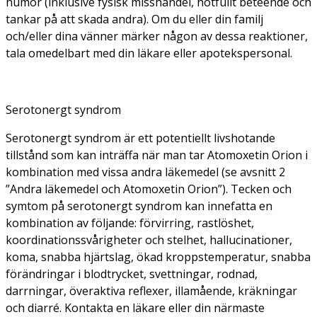
humör (inklusive fysisk misshandel, hotfullt beteende och
tankar på att skada andra). Om du eller din familj
och/eller dina vänner märker någon av dessa reaktioner,
tala omedelbart med din läkare eller apotekspersonal.
Serotonergt syndrom
Serotonergt syndrom är ett potentiellt livshotande
tillstånd som kan inträffa när man tar Atomoxetin Orion i
kombination med vissa andra läkemedel (se avsnitt 2
”Andra läkemedel och Atomoxetin Orion”). Tecken och
symtom på serotonergt syndrom kan innefatta en
kombination av följande: förvirring, rastlöshet,
koordinationssvårigheter och stelhet, hallucinationer,
koma, snabba hjärtslag, ökad kroppstemperatur, snabba
förändringar i blodtrycket, svettningar, rodnad,
darrningar, överaktiva reflexer, illamående, kräkningar
och diarré. Kontakta en läkare eller din närmaste