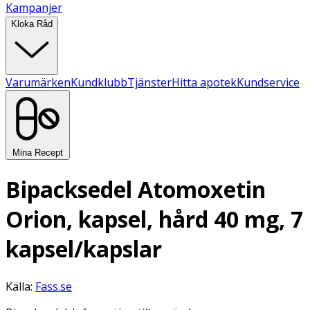
Kampanjer
Kloka Råd
Varumärken
Kundklubb
Tjänster
Hitta apotek
Kundservice
Mina Recept
Bipacksedel Atomoxetin
Orion, kapsel, hård 40 mg, 7
kapsel/kapslar
Källa:
Fass.se