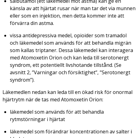
salbutamol (ett läkemedel mot astma) kan ge en
känsla av att hjärtat rusar när man tar det via munnen
eller som en injektion, men detta kommer inte att
förvärra din astma.
vissa antidepressiva medel, opioider som tramadol
och läkemedel som används för att behandla migrän
som kallas triptaner. Dessa läkemedel kan interagera
med Atomoxetin Orion och kan leda till serotonergt
syndrom, ett potentiellt livshotande tillstånd. (Se
avsnitt 2, ”Varningar och försiktighet”, ”Serotonergt
syndrom”).
Läkemedlen nedan kan leda till en ökad risk för onormal
hjärtrytm när de tas med Atomoxetin Orion:
läkemedel som används för att behandla
rytmstörningar i hjärtat
läkemedel som förändrar koncentrationen av salter i