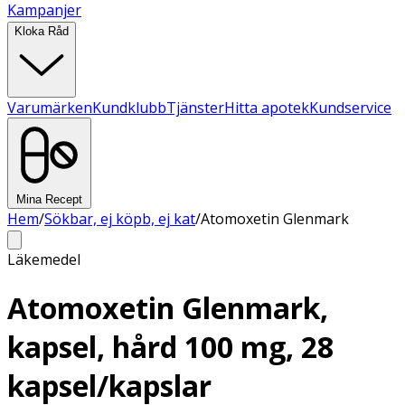
Kampanjer
Kloka Råd
Varumärken
Kundklubb
Tjänster
Hitta apotek
Kundservice
Mina Recept
Hem
/
Sökbar, ej köpb, ej kat
/
Atomoxetin Glenmark
Läkemedel
Atomoxetin Glenmark,
kapsel, hård 100 mg, 28
kapsel/kapslar