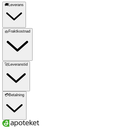
🚚Leverans
🧺Fraktkostnad
🚀Leveranstid
💳Betalning