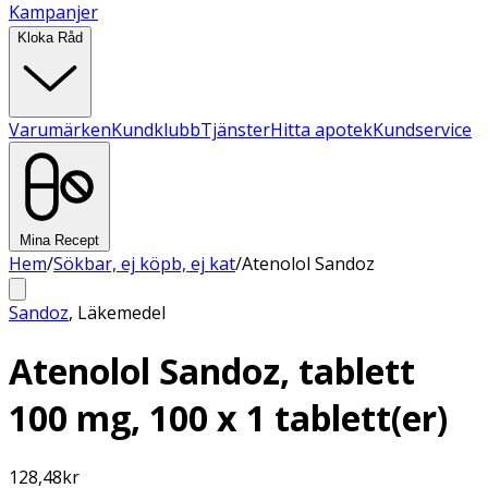
Kampanjer
Kloka Råd
Varumärken
Kundklubb
Tjänster
Hitta apotek
Kundservice
Mina Recept
Hem
/
Sökbar, ej köpb, ej kat
/
Atenolol Sandoz
Sandoz
,
Läkemedel
Atenolol Sandoz, tablett
100 mg, 100 x 1 tablett(er)
128,48
kr