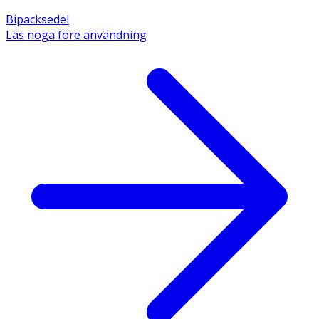
Bipacksedel
Läs noga före användning